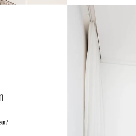
n
ieur?